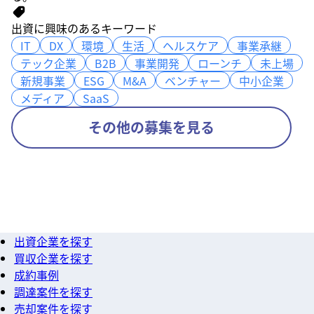
出資に興味のあるキーワード
IT
IT
DX
DX
環境
環境
生活
生活
ヘルスケア
ヘルスケア
事業承継
事業承継
テック企業
テック企業
B2B
B2B
事業開発
事業開発
ローンチ
ローンチ
未上場
未上場
新規事業
新規事業
ESG
ESG
M&A
M&A
ベンチャー
ベンチャー
中小企業
中小企業
メディア
メディア
SaaS
SaaS
その他の募集を見る
出資企業を探す
買収企業を探す
成約事例
調達案件を探す
売却案件を探す