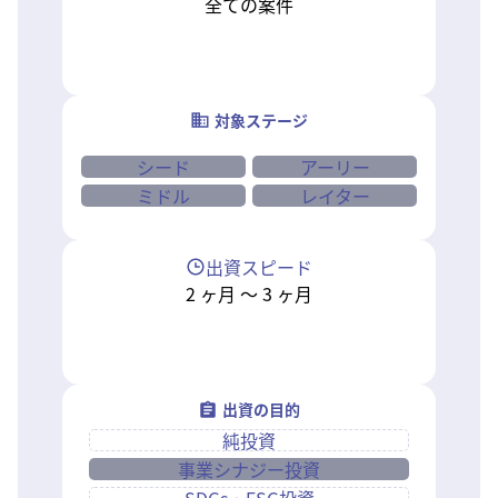
全ての案件
対象ステージ
シード
アーリー
ミドル
レイター
出資スピード
2
ヶ月
〜
3
ヶ月
出資の目的
純投資
事業シナジー投資