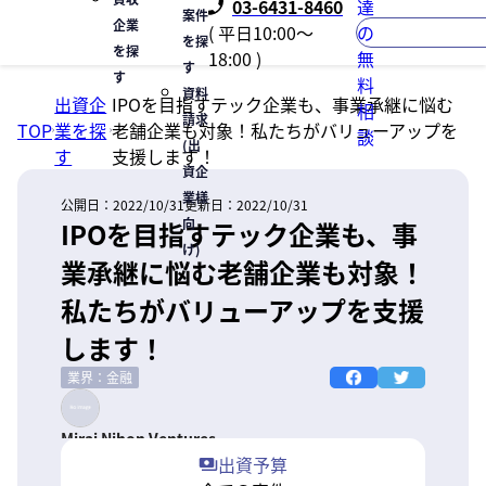
03-6431-8460
達
案件
企業
( 平日10:00〜
の
を探
を探
18:00 )
無
す
す
料
資料
出資企
IPOを目指すテック企業も、事業承継に悩む
相
請求
TOP
業を探
老舗企業も対象！私たちがバリューアップを
談
(出
す
支援します！
資企
業様
公開日：
2022/10/31
更新日：
2022/10/31
向
IPOを目指すテック企業も、事
け)
業承継に悩む老舗企業も対象！
私たちがバリューアップを支援
します！
業界：金融
Mirai Nihon Ventures
出資予算