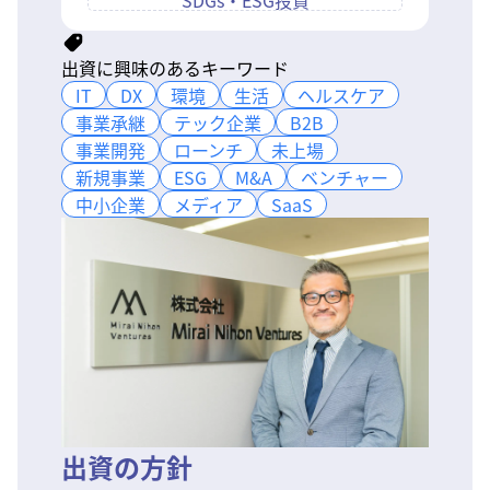
SDGs・ESG投資
出資に興味のあるキーワード
IT
IT
DX
DX
環境
環境
生活
生活
ヘルスケア
ヘルスケア
事業承継
事業承継
テック企業
テック企業
B2B
B2B
事業開発
事業開発
ローンチ
ローンチ
未上場
未上場
新規事業
新規事業
ESG
ESG
M&A
M&A
ベンチャー
ベンチャー
中小企業
中小企業
メディア
メディア
SaaS
SaaS
出資の方針