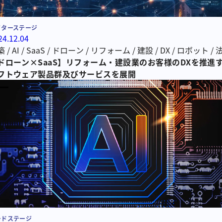
イターステージ
24.12.04
築
/
AI
/
SaaS
/
ドローン
/
リフォーム
/
建設
/
DX
/
ロボット
/
検
ドローン×SaaS】リフォーム・建設業のお客様のDXを推進
/
建設DX
フトウェア製品群及びサービスを展開
ードステージ