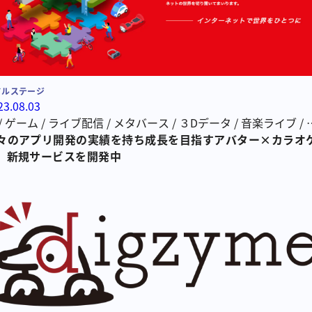
ドルステージ
23.08.03
/
ゲーム
/
ライブ配信
/
メタバース
/
３Dデータ
/
音楽ライブ
/
カラオケ配信
々のアプリ開発の実績を持ち成長を目指すアバター×カラオ
、新規サービスを開発中