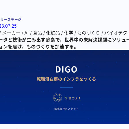
ーリーステージ
23.07.25
/
メーカー
/
AI
/
食品
/
化粧品
/
化学
/
ものづくり
/
バイオテク
ジー
ータと技術が生み出す酵素で、世界中の未解決課題にソリュ
/
酵素
ョンを届け、ものづくりを加速する。