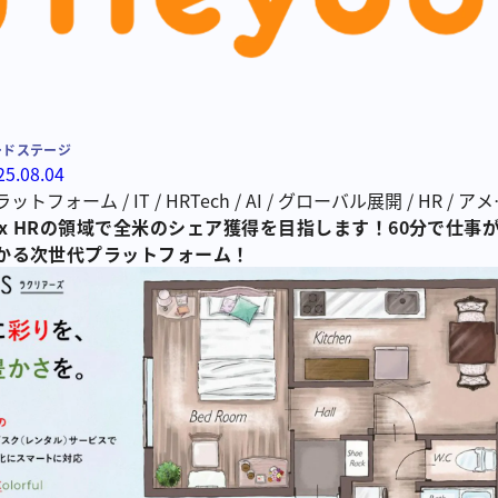
ードステージ
25.08.04
ラットフォーム
/
IT
/
HRTech
/
AI
/
グローバル展開
/
HR
/
アメ
I x HRの領域で全米のシェア獲得を目指します！60分で仕事
かる次世代プラットフォーム！