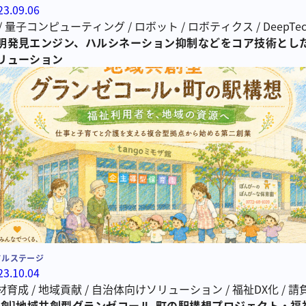
23.09.06
/
量子コンピューティング
/
ロボット
/
ロボティクス
/
DeepTe
I・機械学習
明発見エンジン、ハルシネーション抑制などをコア技術とし
/
国内初
リューション
ドルステージ
23.10.04
材育成
/
地域貢献
/
自治体向けソリューション
/
福祉DX化
/
請
共創]地域共創型グランゼコール-町の駅構想プロジェクト・福
資産建物の活用
/
地域の創発
/
ビジネスパートナー
/
地域共創型