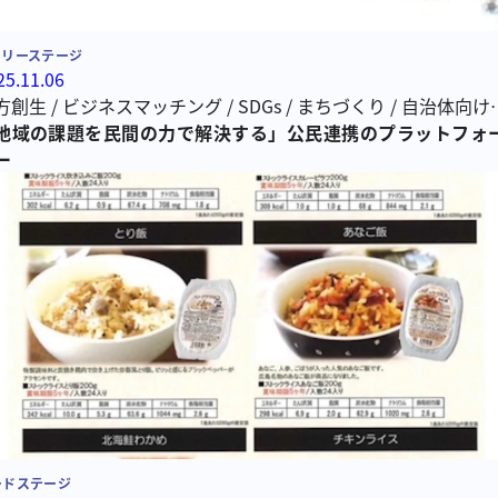
ーリーステージ
25.11.06
方創生
/
ビジネスマッチング
/
SDGs
/
まちづくり
/
自治体向け
ビス
地域の課題を民間の力で解決する」公民連携のプラットフォ
/
町内会
/
公民連携
/
自治会
ー
ードステージ