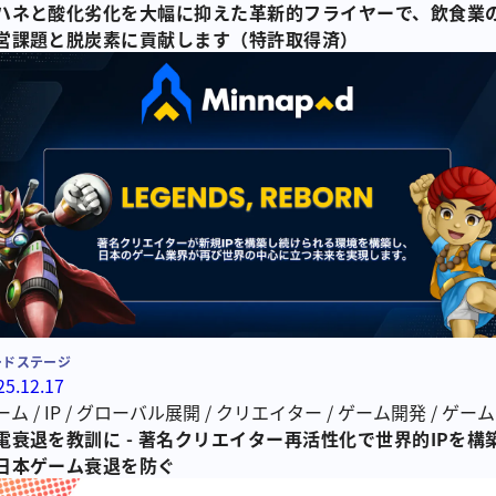
ヤー
ハネと酸化劣化を大幅に抑えた革新的フライヤーで、飲食業
/
経費削減フライヤー
/
揚げ物
/
フライヤー
/
油
/
脱炭素
営課題と脱炭素に貢献します（特許取得済）
ードステージ
25.12.17
ーム
/
IP
/
グローバル展開
/
クリエイター
/
ゲーム開発
/
ゲーム
エイター
電衰退を教訓に - 著名クリエイター再活性化で世界的IPを構
日本ゲーム衰退を防ぐ