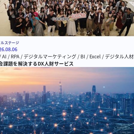
ドルステージ
26.08.06
/
AI
/
RPA
/
デジタルマーケティング
/
BI
/
Excel
/
デジタル人材
会課題を解決するDX人財サービス