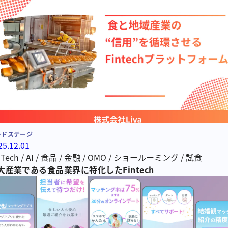
ードステージ
25.12.01
nTech
/
AI
/
食品
/
金融
/
OMO
/
ショールーミング
/
試食
大産業である食品業界に特化したFintech