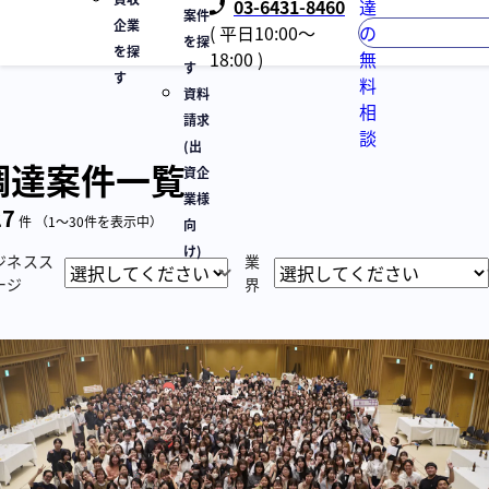
03-6431-8460
達
案件
企業
( 平日10:00〜
の
を探
を探
18:00 )
無
す
す
料
資料
相
請求
談
(出
調達案件一覧
資企
業様
27
件
（1〜30件を表示中）
向
け)
ジネスス
業
ージ
界