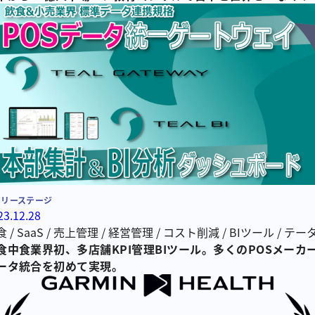
ンツ
/
日本語
/
語学
/
外国人労働者
/
グローバル人材
/
語学研修
材研修
/
オンライン教育
/
オンライン研修事業
/
在日外国人
/
技能実習制度
/
外国人技術者
/
グローバル人材育成
/
英語学習
ス
/
グローバル人材育成サービス
/
教育サービス
/
語学学習
/
遣
ーリーステージ
23.12.28
食
/
SaaS
/
売上管理
/
経営管理
/
コスト削減
/
BIツール
/
テー
食中食業界初、多店舗KPI管理BIツール。多くのPOSメーカ
/
ティール組織
/
経営力
/
データドリブン経営
ータ統合を初めて実現。