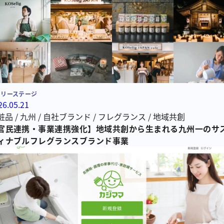
ーリーステージ
26.05.21
粧品
/
九州
/
自社ブランド
/
フレグランス
/
地域共創
官民連携・事業連携強化】地域共創から生まれる九州一のサ
ィナブルフレグランスブランド事業