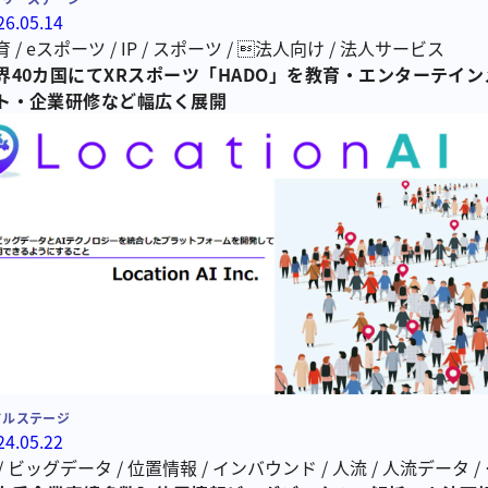
26.05.14
育
/
eスポーツ
/
IP
/
スポーツ
/
法人向け
/
法人サービス
界40カ国にてXRスポーツ「HADO」を教育・エンターテイン
ト・企業研修など幅広く展開
ドルステージ
24.05.22
/
ビッグデータ
/
位置情報
/
インバウンド
/
人流
/
人流データ
/