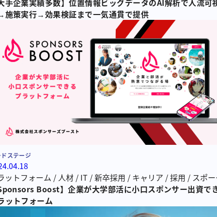
分析
大手企業実績多数】位置情報ビッグデータのAI解析で人流可
/
インバウンド広告
/
ジオターゲティング
→施策実行→効果検証まで一気通貫で提供
ードステージ
24.04.18
ラットフォーム
/
人材
/
IT
/
新卒採用
/
キャリア
/
採用
/
スポー
Sponsors Boost】企業が大学部活に小口スポンサー出資で
学生
/
大学生
/
アスリート
/
採用支援
/
中途採用
ラットフォーム