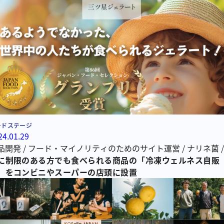
ードステージ
24.01.29
品開発
/
フード・マイノリティのためのサイト運営
/
ナリネ菌
星ジェラート
に制限のある方でも食べられる商品の「冷凍ウェルネス自販
/
JapaneseHeart
/
三ツ星ラテ
」をコンビニやスーパーの店頭に設置