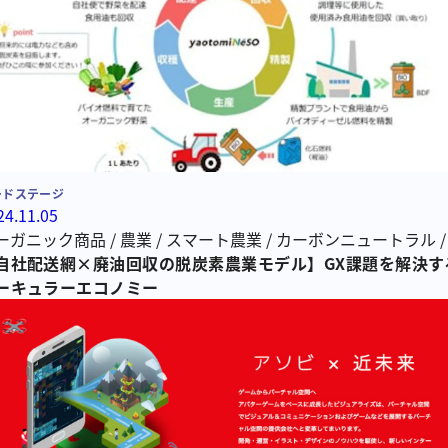
ードステージ
24.11.05
ーガニック商品
/
農業
/
スマート農業
/
カーボンニュートラル
キュラエコノミー
自社配送網×廃油回収の脱炭素農業モデル】GX課題を解決す
/
バイオ燃料
ーキュラーエコノミー