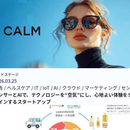
ードステージ
26.03.25
告
/
ヘルスケア
/
IT
/
IoT
/
AI
/
クラウド
/
マーケティング
/
セ
ンサーとAIで、テクノロジーを“空気”にし、心地よい体験を
/
DX
/
データ活用
/
新規事業
/
ジョイントベンチャー
/
JV
/
UI/
インするスタートアップ
事業企画
/
熱中症
/
混雑可視化