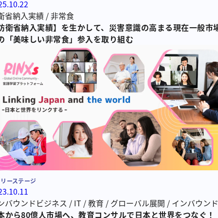
25.10.22
衛省納入実績
/
非常食
防衛省納入実績】を生かして、災害意識の高まる現在一般市
の「美味しい非常食」参入を取り組む
ーリーステージ
23.10.11
ンバウンドビジネス
/
IT
/
教育
/
グローバル展開
/
インバウン
本語教育
本から80億人市場へ、教育コンサルで日本と世界をつなぐ！
/
日本語学習
/
外国人材
/
特定技能
/
教育研修
/
教育コ