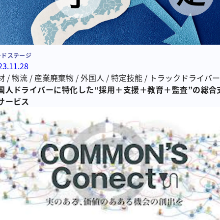
ードステージ
23.11.28
材
/
物流
/
産業廃棄物
/
外国人
/
特定技能
/
トラックドライバー
民
国人ドライバーに特化した“採用＋支援＋教育＋監査”の総合
サービス