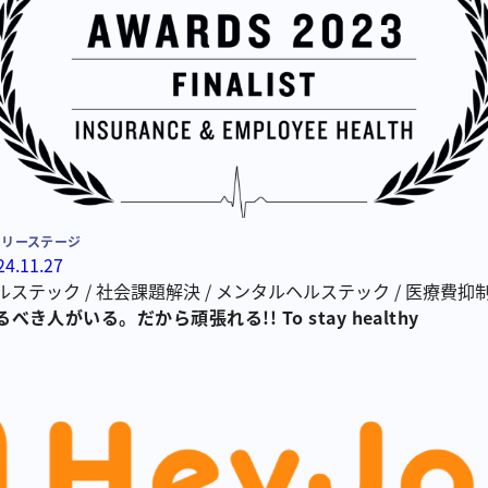
ーリーステージ
24.11.27
ルステック
/
社会課題解決
/
メンタルヘルステック
/
医療費抑
康寿命延伸
/
ソリューションサービス
守るべき人がいる。だから頑張れる!! To stay healthy