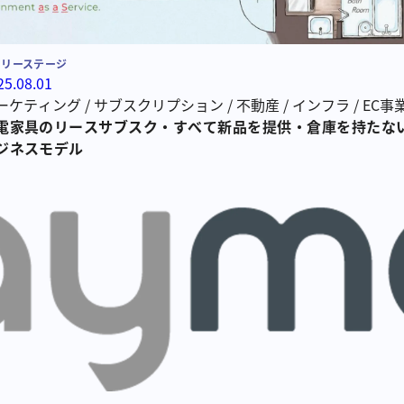
ーリーステージ
25.08.01
ーケティング
/
サブスクリプション
/
不動産
/
インフラ
/
EC事
電家具リースサブスク
電家具のリースサブスク・すべて新品を提供・倉庫を持たな
ジネスモデル