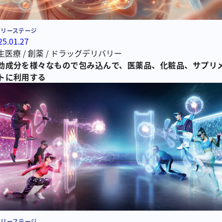
ーリーステージ
25.01.27
生医療
/
創薬
/
ドラッグデリバリー
効成分を様々なもので包み込んで、医薬品、化粧品、サプリ
トに利用する
ーリーステージ