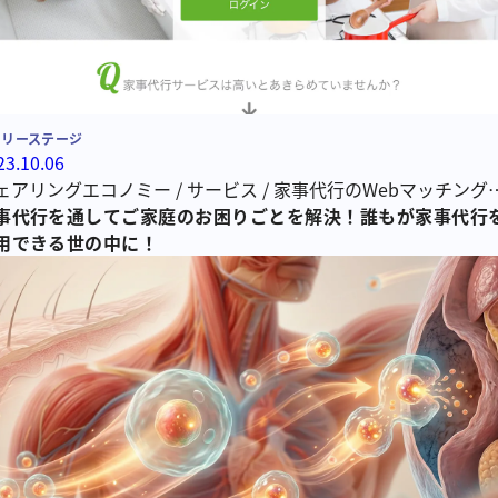
ーリーステージ
23.10.06
ェアリングエコノミー
/
サービス
/
家事代行のWebマッチング
ビス
事代行を通してご家庭のお困りごとを解決！誰もが家事代行
/
シェアエコノミー
用できる世の中に！