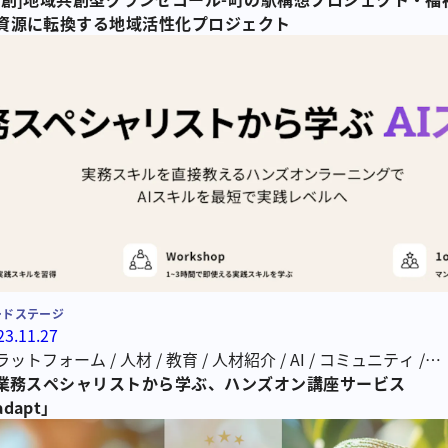
資源に転換する地域活性化プロジェクト
ードステージ
23.11.27
ラットフォーム
/
人材
/
教育
/
人材紹介
/
AI
/
コミュニティ
/
artup
I業務スペシャリストから学ぶ、ハンズオン講座サービス
/
HR
/
Edtech
/
経営
/
ビジネス
/
コホートモデル
adapt」