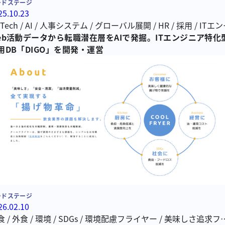
ードステージ
25.10.23
Tech
/
AI
/
人事システム
/
グローバル展開
/
HR
/
採用
/
ITエン
ア
eb活動データから転職潜在層をAIで発掘。ITエンジニア特化
/
採用支援
用DB「DIGO」を開発・運営
ードステージ
26.02.10
食
/
外食
/
環境
/
SDGs
/
環境配慮フライヤー
/
美味しさ追求フ