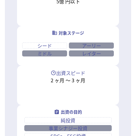
5億
円以下
対象ステージ
シード
アーリー
ミドル
レイター
出資スピード
2
ヶ月
〜
3
ヶ月
出資の目的
純投資
事業シナジー投資