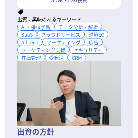
SDGs・ESG投資
出資に興味のあるキーワード
AI・機械学習
AI・機械学習
データ分析・解析
データ分析・解析
SaaS
SaaS
クラウドサービス
クラウドサービス
越境EC
越境EC
AdTech
AdTech
マーケティング
マーケティング
広告
広告
マーケティング支援
マーケティング支援
セキュリティ
セキュリティ
在庫管理
在庫管理
受発注
受発注
CRM
CRM
出資の方針