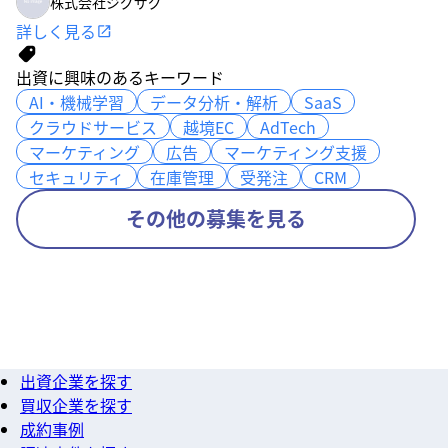
株式会社ジグザグ
詳しく見る
出資に興味のあるキーワード
AI・機械学習
AI・機械学習
データ分析・解析
データ分析・解析
SaaS
SaaS
クラウドサービス
クラウドサービス
越境EC
越境EC
AdTech
AdTech
マーケティング
マーケティング
広告
広告
マーケティング支援
マーケティング支援
セキュリティ
セキュリティ
在庫管理
在庫管理
受発注
受発注
CRM
CRM
その他の募集を見る
出資企業を探す
買収企業を探す
成約事例