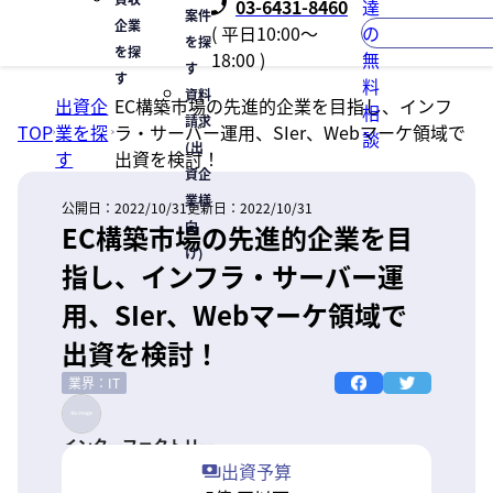
03-6431-8460
達
案件
企業
( 平日10:00〜
の
を探
を探
18:00 )
無
す
す
料
資料
出資企
EC構築市場の先進的企業を目指し、インフ
相
請求
TOP
業を探
ラ・サーバー運用、SIer、Webマーケ領域で
談
(出
す
出資を検討！
資企
業様
公開日：
2022/10/31
更新日：
2022/10/31
向
EC構築市場の先進的企業を目
け)
指し、インフラ・サーバー運
用、SIer、Webマーケ領域で
出資を検討！
業界：IT
インターファクトリー
出資予算