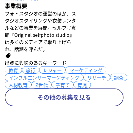
事業概要
フォトスタジオの運営のほか、ス
タジオスタイリングや衣装レンタ
ルなどの事業を展開。セルフ写真
館『Original selfphoto studio』
は多くのメデイアで取り上げら
れ、話題を呼んだ。
出資に興味のあるキーワード
教育
教育
旅行
旅行
レジャー
レジャー
マーケティング
マーケティング
インフルエンサーマーケティング
インフルエンサーマーケティング
リサーチ
リサーチ
調査
調査
人材教育
人材教育
Z世代
Z世代
子育て
子育て
育児
育児
その他の募集を見る