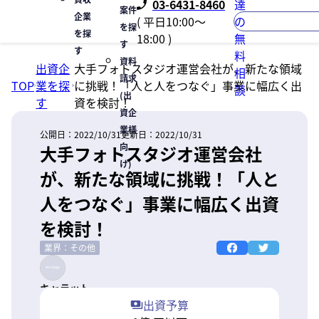
03-6431-8460
達
案件
企業
( 平日10:00〜
の
を探
を探
18:00 )
無
す
す
料
資料
出資企
大手フォトスタジオ運営会社が、新たな領域
相
請求
TOP
業を探
に挑戦！「人と人をつなぐ」事業に幅広く出
談
(出
す
資を検討！
資企
業様
公開日：
2022/10/31
更新日：
2022/10/31
向
大手フォトスタジオ運営会社
け)
が、新たな領域に挑戦！「人と
人をつなぐ」事業に幅広く出資
を検討！
業界：その他
キャラット
出資予算