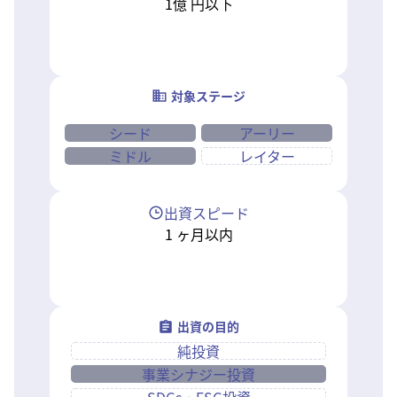
1億
円以下
対象ステージ
シード
アーリー
ミドル
レイター
出資スピード
1
ヶ月以内
出資の目的
純投資
事業シナジー投資