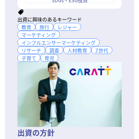
SDGs・ESG投資
出資に興味のあるキーワード
教育
教育
旅行
旅行
レジャー
レジャー
マーケティング
マーケティング
インフルエンサーマーケティング
インフルエンサーマーケティング
リサーチ
リサーチ
調査
調査
人材教育
人材教育
Z世代
Z世代
子育て
子育て
育児
育児
出資の方針