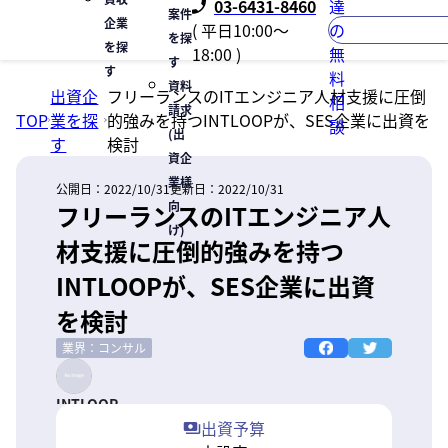
03-6431-8460
達
案件
企業
( 平日10:00〜
の
を探
を探
18:00 )
無
す
す
料
資料
出資企
フリーランスのITエンジニア人材支援に圧倒
相
請求
TOP
業を探
的強みを持つINTLOOPが、SES企業に出資を
談
(出
す
検討
資企
業様
公開日：
2022/10/31
更新日：
2022/10/31
向
フリーランスのITエンジニア人
け)
材支援に圧倒的強みを持つ
INTLOOPが、SES企業に出資
を検討
業界：コンサル
INTLOOP
出資予算