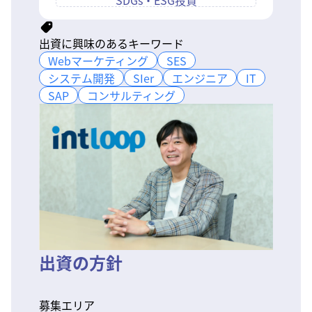
SDGs・ESG投資
出資に興味のあるキーワード
Webマーケティング
Webマーケティング
SES
SES
システム開発
システム開発
SIer
SIer
エンジニア
エンジニア
IT
IT
SAP
SAP
コンサルティング
コンサルティング
出資の方針
募集エリア