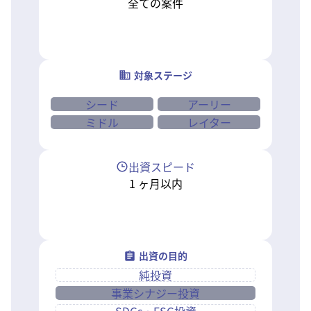
全ての案件
対象ステージ
シード
アーリー
ミドル
レイター
出資スピード
1
ヶ月以内
出資の目的
純投資
事業シナジー投資