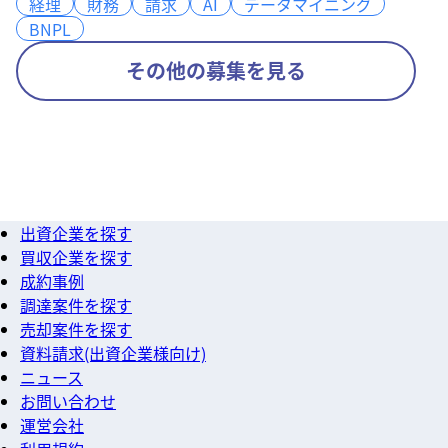
経理
経理
財務
財務
請求
請求
AI
AI
データマイニング
データマイニング
BNPL
BNPL
その他の募集を見る
出資企業を探す
買収企業を探す
成約事例
調達案件を探す
売却案件を探す
資料請求(出資企業様向け)
ニュース
お問い合わせ
運営会社