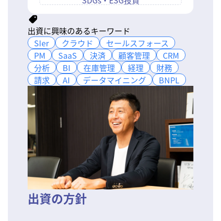
SDGs・ESG投資
出資に興味のあるキーワード
SIer
SIer
クラウド
クラウド
セールスフォース
セールスフォース
PM
PM
SaaS
SaaS
決済
決済
顧客管理
顧客管理
CRM
CRM
分析
分析
BI
BI
在庫管理
在庫管理
経理
経理
財務
財務
請求
請求
AI
AI
データマイニング
データマイニング
BNPL
BNPL
出資の方針