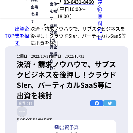
03-6431-8460
達
案件
企業
( 平日10:00〜
の
を探
を探
18:00 )
無
す
す
料
資料
出資企
決済・請求ノウハウで、サブスクビジネスを
相
請求
TOP
業を探
後押し！クラウドSIer、バーティカルSaaS等
談
(出
す
に出資を検討
資企
業様
公開日：
2022/10/31
更新日：
2022/10/31
向
決済・請求ノウハウで、サブス
け)
クビジネスを後押し！クラウド
SIer、バーティカルSaaS等に
出資を検討
業界：IT
ROBOT PAYMENT
出資予算