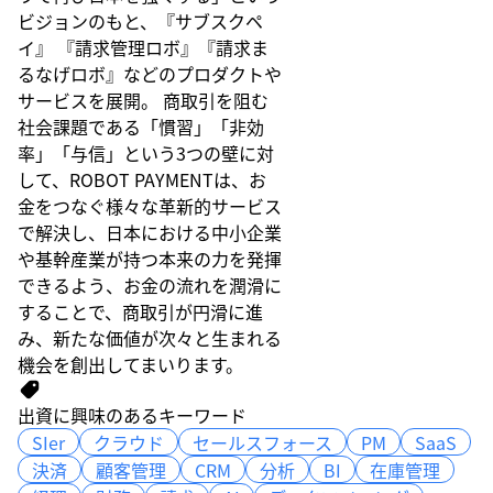
ビジョンのもと、『サブスクペ
イ』 『請求管理ロボ』『請求ま
るなげロボ』などのプロダクトや
サービスを展開。 商取引を阻む
社会課題である「慣習」「非効
率」「与信」という3つの壁に対
して、ROBOT PAYMENTは、お
金をつなぐ様々な革新的サービス
で解決し、日本における中小企業
や基幹産業が持つ本来の力を発揮
できるよう、お金の流れを潤滑に
することで、商取引が円滑に進
み、新たな価値が次々と生まれる
機会を創出してまいります。
出資に興味のあるキーワード
SIer
SIer
クラウド
クラウド
セールスフォース
セールスフォース
PM
PM
SaaS
SaaS
決済
決済
顧客管理
顧客管理
CRM
CRM
分析
分析
BI
BI
在庫管理
在庫管理