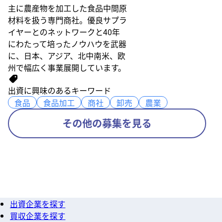
主に農産物を加工した食品中間原
材料を扱う専門商社。優良サプラ
イヤーとのネットワークと40年
にわたって培ったノウハウを武器
に、日本、アジア、北中南米、欧
州で幅広く事業展開しています。
出資に興味のあるキーワード
食品
食品
食品加工
食品加工
商社
商社
卸売
卸売
農業
農業
その他の募集を見る
出資企業を探す
買収企業を探す