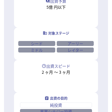
出資予算
5億
円以下
対象ステージ
シード
アーリー
ミドル
レイター
出資スピード
2
ヶ月
〜
3
ヶ月
出資の目的
純投資
事業シナジー投資