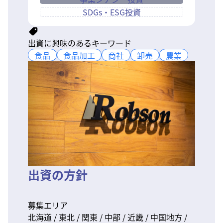
SDGs・ESG投資
出資に興味のあるキーワード
食品
食品
食品加工
食品加工
商社
商社
卸売
卸売
農業
農業
出資の方針
募集エリア
北海道 / 東北 / 関東 / 中部 / 近畿 / 中国地方 /