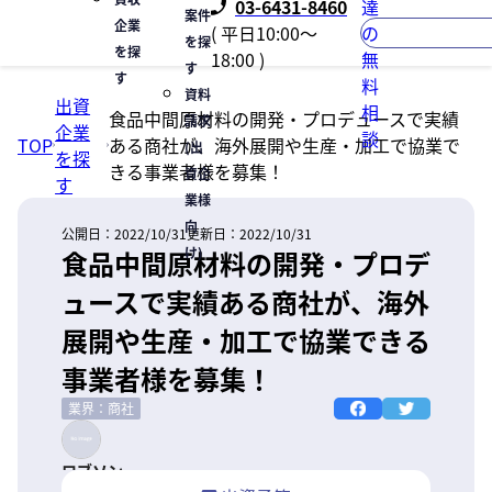
03-6431-8460
達
案件
企業
( 平日10:00〜
の
を探
を探
18:00 )
無
す
す
料
資料
出資
相
食品中間原材料の開発・プロデュースで実績
請求
企業
談
TOP
ある商社が、海外展開や生産・加工で協業で
(出
を探
きる事業者様を募集！
資企
す
業様
向
公開日：
2022/10/31
更新日：
2022/10/31
け)
食品中間原材料の開発・プロデ
ュースで実績ある商社が、海外
展開や生産・加工で協業できる
事業者様を募集！
業界：商社
ロブソン