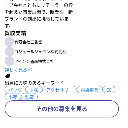
ープ会社とともにリテーラーの枠
を超えた事業展開で、新業態・新
ブランドの創出に挑戦していま
す。
買収実績
有限会社三香堂
ロジェールジャパン株式会社
アイシン通商株式会社
詳しく見る
出資に興味のあるキーワード
バッグ
バッグ
財布
財布
アクセサリー
アクセサリー
服飾雑貨
服飾雑貨
EC
EC
小売
小売
製造
製造
その他の募集を見る