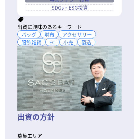
SDGs・ESG投資
出資に興味のあるキーワード
バッグ
バッグ
財布
財布
アクセサリー
アクセサリー
服飾雑貨
服飾雑貨
EC
EC
小売
小売
製造
製造
出資の方針
募集エリア