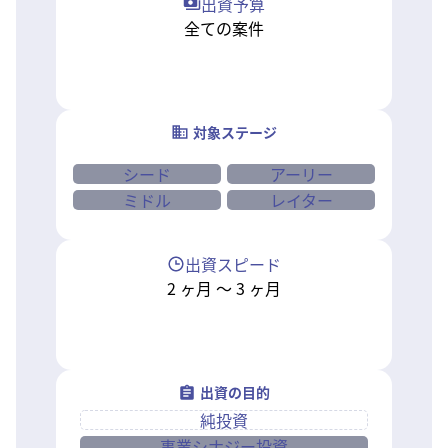
出資予算
全ての案件
対象ステージ
シード
アーリー
ミドル
レイター
出資スピード
2
ヶ月
〜
3
ヶ月
出資の目的
純投資
事業シナジー投資