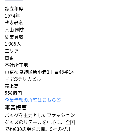
設立年度
1974年
代表者名
木山 剛史
従業員数
1,965人
エリア
関東
本社所在地
東京都葛飾区新小岩1丁目48番14
号 第3デリカビル
売上高
558億円
企業情報の詳細はこちら
事業概要
バッグを主力としたファッション
グッズのリテールを中心に、全国
で約630店舗を展開。5社のグル