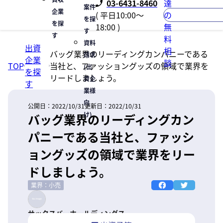
03-6431-8460
達
案件
企業
( 平日10:00〜
の
を探
を探
18:00 )
無
す
す
料
資料
出資
相
バッグ業界のリーディングカンパニーである
請求
企業
談
TOP
当社と、ファッショングッズの領域で業界を
(出
を探
リードしましょう。
資企
す
業様
向
公開日：
2022/10/31
更新日：
2022/10/31
け)
バッグ業界のリーディングカン
パニーである当社と、ファッシ
ョングッズの領域で業界をリー
ドしましょう。
業界：小売
サックスバーホールディングス