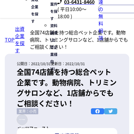
03-6431-8460
達
案件
企業
( 平日10:00〜
の
を探
を探
18:00 )
無
す
す
料
資料
出資
相
全国74店舗を持つ総合ペット企業です。動物
請求
企業
談
TOP
病院、トリミングサロンなど、1店舗からでも
(出
を探
ご相談ください！
資企
す
業様
向
公開日：
2022/10/31
更新日：
2022/10/31
け)
全国74店舗を持つ総合ペット
企業です。動物病院、トリミン
グサロンなど、1店舗からでも
ご相談ください！
業界：小売
ペッツファースト