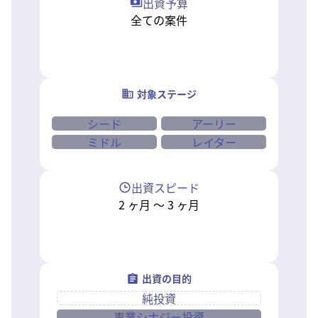
出資予算
全ての案件
対象ステージ
シード
アーリー
ミドル
レイター
出資スピード
2
ヶ月
〜
3
ヶ月
出資の目的
純投資
事業シナジー投資