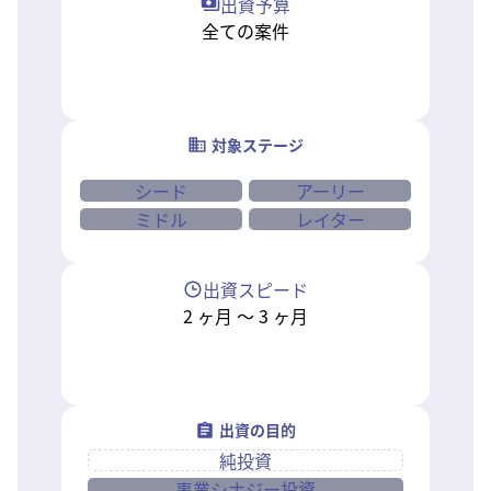
出資予算
全ての案件
対象ステージ
シード
アーリー
ミドル
レイター
出資スピード
2
ヶ月
〜
3
ヶ月
出資の目的
純投資
事業シナジー投資