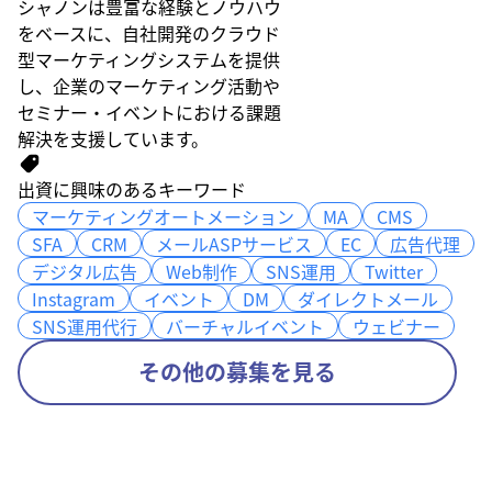
シャノンは豊富な経験とノウハウ
をベースに、自社開発のクラウド
型マーケティングシステムを提供
し、企業のマーケティング活動や
セミナー・イベントにおける課題
解決を支援しています。
出資に興味のあるキーワード
マーケティングオートメーション
マーケティングオートメーション
MA
MA
CMS
CMS
SFA
SFA
CRM
CRM
メールASPサービス
メールASPサービス
EC
EC
広告代理
広告代理
デジタル広告
デジタル広告
Web制作
Web制作
SNS運用
SNS運用
Twitter
Twitter
Instagram
Instagram
イベント
イベント
DM
DM
ダイレクトメール
ダイレクトメール
SNS運用代行
SNS運用代行
バーチャルイベント
バーチャルイベント
ウェビナー
ウェビナー
その他の募集を見る