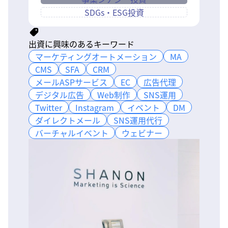
SDGs・ESG投資
出資に興味のあるキーワード
マーケティングオートメーション
マーケティングオートメーション
MA
MA
CMS
CMS
SFA
SFA
CRM
CRM
メールASPサービス
メールASPサービス
EC
EC
広告代理
広告代理
デジタル広告
デジタル広告
Web制作
Web制作
SNS運用
SNS運用
Twitter
Twitter
Instagram
Instagram
イベント
イベント
DM
DM
ダイレクトメール
ダイレクトメール
SNS運用代行
SNS運用代行
バーチャルイベント
バーチャルイベント
ウェビナー
ウェビナー