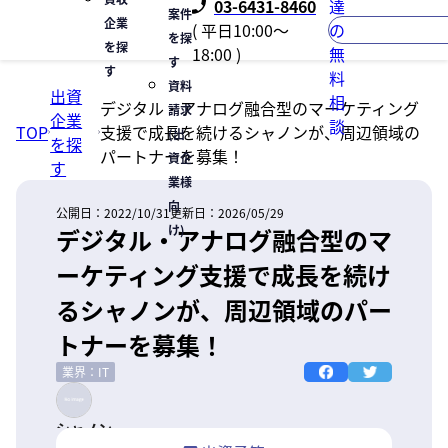
03-6431-8460
達
案件
企業
( 平日10:00〜
の
を探
を探
18:00 )
無
す
す
料
資料
出資
相
デジタル・アナログ融合型のマーケティング
請求
企業
談
TOP
支援で成長を続けるシャノンが、周辺領域の
(出
を探
パートナーを募集！
資企
す
業様
向
公開日：
2022/10/31
更新日：
2026/05/29
け)
デジタル・アナログ融合型のマ
ーケティング支援で成長を続け
るシャノンが、周辺領域のパー
トナーを募集！
業界：IT
シャノン