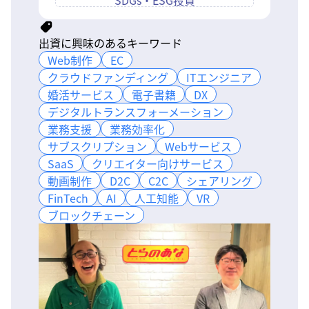
SDGs・ESG投資
出資に興味のあるキーワード
Web制作
Web制作
EC
EC
クラウドファンディング
クラウドファンディング
ITエンジニア
ITエンジニア
婚活サービス
婚活サービス
電子書籍
電子書籍
DX
DX
デジタルトランスフォーメーション
デジタルトランスフォーメーション
業務支援
業務支援
業務効率化
業務効率化
サブスクリプション
サブスクリプション
Webサービス
Webサービス
SaaS
SaaS
クリエイター向けサービス
クリエイター向けサービス
動画制作
動画制作
D2C
D2C
C2C
C2C
シェアリング
シェアリング
FinTech
FinTech
AI
AI
人工知能
人工知能
VR
VR
ブロックチェーン
ブロックチェーン