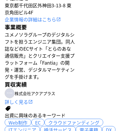
東京都千代田区外神田3-13-8 東
京角田ビル4F
企業情報の詳細はこちら
事業概要
ユメノソラグループのデジタルシ
フトを担うエンジニア集団。同人
誌などのECサイト「とらのあな
通信販売」とクリエイター支援プ
ラットフォーム「Fantia」の開
発・運営、デジタルマーケティン
グを手掛けます。
買収実績
株式会社アクアプラス
詳しく見る
出資に興味のあるキーワード
Web制作
Web制作
EC
EC
クラウドファンディング
クラウドファンディング
ITエンジニア
ITエンジニア
婚活サービス
婚活サービス
電子書籍
電子書籍
DX
DX