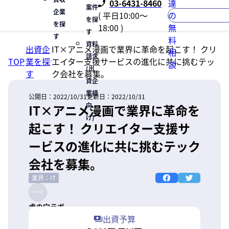
03-6431-8460
達
案件
企業
( 平日10:00〜
の
を探
を探
18:00 )
無
す
す
料
資料
出資企
IT×アニメ漫画で業界に革命を起こす！ クリ
相
請求
TOP
業を探
エイター支援サービスの進化に共に挑むテッ
談
(出
す
ク会社を募集。
資企
業様
公開日：
2022/10/31
更新日：
2022/10/31
向
IT×アニメ漫画で業界に革命を
け)
起こす！ クリエイター支援サ
ービスの進化に共に挑むテック
会社を募集。
業界：IT
虎の穴ラボ
出資予算