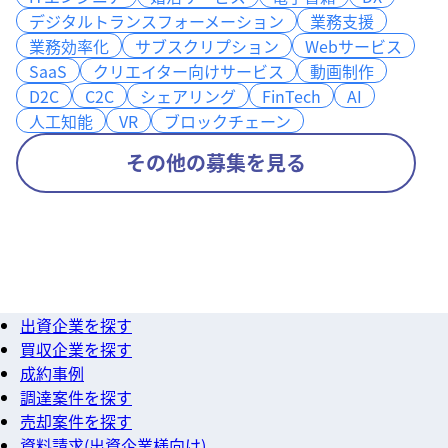
デジタルトランスフォーメーション
デジタルトランスフォーメーション
業務支援
業務支援
業務効率化
業務効率化
サブスクリプション
サブスクリプション
Webサービス
Webサービス
SaaS
SaaS
クリエイター向けサービス
クリエイター向けサービス
動画制作
動画制作
D2C
D2C
C2C
C2C
シェアリング
シェアリング
FinTech
FinTech
AI
AI
人工知能
人工知能
VR
VR
ブロックチェーン
ブロックチェーン
その他の募集を見る
出資企業を探す
買収企業を探す
成約事例
調達案件を探す
売却案件を探す
資料請求(出資企業様向け)