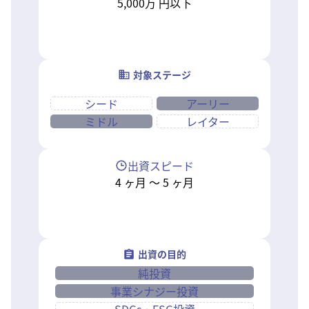
5,000万
円以下
対象ステージ
シード
アーリー
ミドル
レイター
出資スピード
4
ヶ月
〜
5
ヶ月
出資の目的
純投資
事業シナジー投資